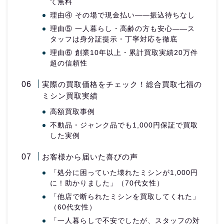
て無料
理由④ その場で現金払い——振込待ちなし
理由⑤ 一人暮らし・高齢の方も安心——ス
タッフは身分証提示・丁寧対応を徹底
理由⑥ 創業10年以上・累計買取実績20万件
超の信頼性
実際の買取価格をチェック！総合買取七福の
ミシン買取実績
高額買取事例
不動品・ジャンク品でも1,000円保証で買取
した実例
お客様から届いた喜びの声
「処分に困っていた壊れたミシンが1,000円
に！助かりました」（70代女性）
「他店で断られたミシンを買取してくれた」
（60代女性）
「一人暮らしで不安でしたが、スタッフの対