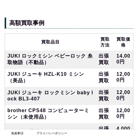
高額買取事例
買取
買取価
買取品目
方法
格
JUKI ロックミシン ベビーロック 糸
出張
14,00
0円
取物語（不動品）
買取
JUKI ジューキ HZL-K10 ミシン
出張
12,00
0円
（美品）
買取
出張
12,00
JUKI ジューキ ロックミシン baby l
0円
ock BL3-407
買取
brother CPS48 コンピューターミ
出張
12,00
0円
シン（未使用品）
買取
出張
4,000
AGUAR 電動ミシン MM-222
免責事項
プライバシーポリシー
円
買取