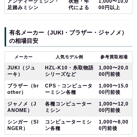
アンティークミシン・
状態・年
1,000〜10,0
足踏みミシン
代による
00円以上
有名メーカー（JUKI・ブラザー・ジャノメ）
の相場目安
メーカー
人気モデル例
参考買取相場
JUKI（ジュ
HZL-K10・糸取物語
1,000〜20,0
ーキ）
シリーズなど
00円前後
ブラザー（br
CPS・コンピュータ
1,000〜15,0
other）
ーミシン各種
00円前後
ジャノメ（J
各種コンピューター
1,000〜12,0
ANOME）
ミシン
00円前後
シンガー（SI
コンピューターミシ
1,000〜8,00
NGER）
ン各種
0円前後