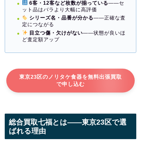
6客・12客など枚数が揃っている
——セ
ット品はバラより大幅に高評価
シリーズ名・品番が分かる
——正確な査
定につながる
目立つ傷・欠けがない
——状態が良いほ
ど査定額アップ
東京23区のノリタケ食器を無料出張買取
で申し込む
総合買取七福とは——東京23区で選
ばれる理由