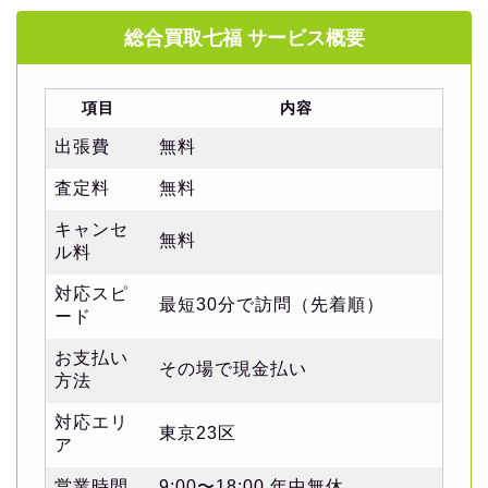
総合買取七福 サービス概要
項目
内容
出張費
無料
査定料
無料
キャンセ
無料
ル料
対応スピ
最短30分で訪問（先着順）
ード
お支払い
その場で現金払い
方法
対応エリ
東京23区
ア
営業時間
9:00〜18:00 年中無休