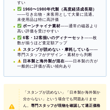
すい
1960〜1980年代製（高度経済成長期）
——引き出物・来客用として大量に流通。
未使用品は特に高評価
ボーンチャイナ素材
——通常の磁器より
高い評価を受けやすい
6客・12客揃いのディナーセット
——枚
数が揃うほど査定額アップ
スタンプが読めない・摩耗している
——
専門スタッフがデザイン・素材から判断
日本製と海外製が混在
——日本製の方が
一般的に評価が高い傾向あり
「スタンプが読めない」「日本製か海外製か
分からない」という場合でも問題ありませ
ん。
専門スタッフが現物を確認して適正価格