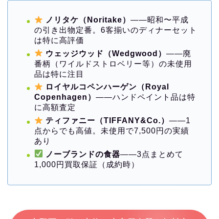
ノリタケ（Noritake）
——昭和〜平成
の引き出物定番。6客揃いのディナーセット
は特に高評価
ウェッジウッド（Wedgwood）
——廃
番柄（ワイルドストロベリー等）の未使用
品は特に注目
ロイヤルコペンハーゲン（Royal
Copenhagen）
——ハンドペイント品は特
に高額査定
ティファニー（TIFFANY&Co.）
——1
点からでも高値。未使用で7,500円の実績
あり
ノーブランドの食器
——3点まとめて
1,000円買取保証（成約時）