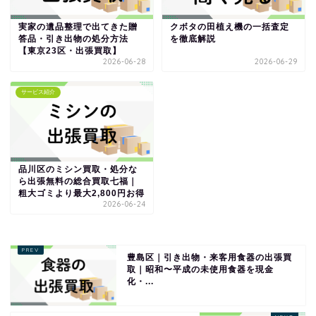
実家の遺品整理で出てきた贈
クボタの田植え機の一括査定
答品・引き出物の処分方法
を徹底解説
【東京23区・出張買取】
2026-06-28
2026-06-29
サービス紹介
品川区のミシン買取・処分な
ら出張無料の総合買取七福｜
粗大ゴミより最大2,800円お得
2026-06-24
豊島区｜引き出物・来客用食器の出張買
取｜昭和〜平成の未使用食器を現金
化・...