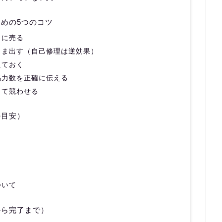
めの5つのコツ
）に売る
まま出す（自己修理は逆効果）
えておく
馬力数を正確に伝える
して競わせる
の目安）
ついて
から完了まで）