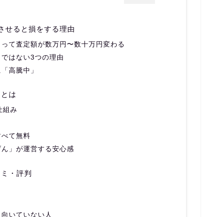
させると損をする理由
よって査定額が数万円〜数十万円変わる
ではない3つの理由
に「高騰中」
定とは
仕組み
すべて無料
げん」が運営する安心感
コミ・評判
・向いていない人