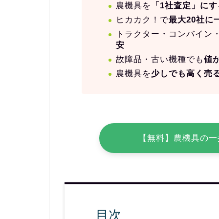
農機具を
「1社査定」に
ヒカカク！で
最大20社に
トラクター・コンバイン
安
故障品・古い機種でも
値
農機具を
少しでも高く売
【無料】農機具の一
目次