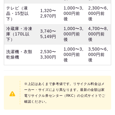
テレビ（液
1,000〜3,
2,300〜6,
1,320〜
晶・15型以
000円前
000円前
2,970円
下）
後
後
冷蔵庫・冷凍
1,000〜3,
4,700〜8,
3,740〜
庫（170L以
000円前
000円前
5,149円
下）
後
後
1,000〜3,
3,500〜6,
洗濯機・衣類
2,530〜
000円前
000円前
乾燥機
3,300円
後
後
※上記はあくまで参考値です。リサイクル料金はメ
ーカー・サイズにより異なります。最新の金額は家
電リサイクル券センター（RKC）の公式サイトでご
確認ください。