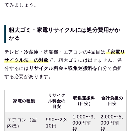
てみましょう。
粗大ゴミ・家電リサイクルには処分費用がか
かる
テレビ・冷蔵庫・洗濯機・エアコンの4品目は
「家電リ
サイクル法」の対象
で、粗大ゴミには出せません。処
分するには
リサイクル料金＋収集運搬料
を自分で負担
する必要があります。
リサイク
収集運搬料
合計負担の
家電の種類
ル料金の
（目安）
目安
目安
1,000〜3,
2,000〜5,
エアコン（室
990〜2,3
000円前
000円前
内機）
10円
後
後