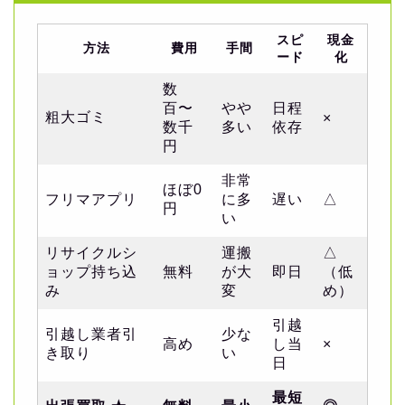
スピ
現金
方法
費用
手間
ード
化
数
百〜
やや
日程
粗大ゴミ
×
数千
多い
依存
円
非常
ほぼ0
フリマアプリ
に多
遅い
△
円
い
リサイクルシ
運搬
△
ョップ持ち込
無料
が大
即日
（低
み
変
め）
引越
引越し業者引
少な
高め
し当
×
き取り
い
日
最短