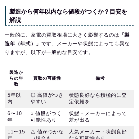
製造から何年以内なら値段がつくか？目安を
解説
一般的に、家電の買取相場に大きく影響するのは
「製
造年（年式）」
です。メーカーや状態によっても異な
りますが、以下が一般的な目安です。
製造か
らの年
買取の可能性
備考
数
5年以
◎ 高値がつき
状態良好なら積極的に査
内
やすい
定依頼を
6〜10
○ 値段がつく
状態・メーカーによって
年
可能性あり
差が出る
11〜15
△ 値がつかな
人気メーカー・状態良好
年
い場合も
なら可能性あり