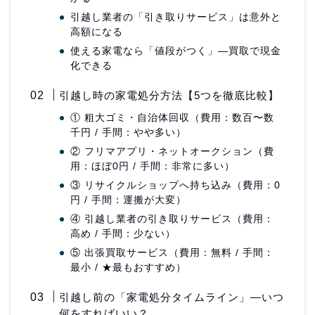
引越し業者の「引き取りサービス」は意外と
高額になる
使える家電なら「値段がつく」—買取で現金
化できる
引越し時の家電処分方法【5つを徹底比較】
① 粗大ゴミ・自治体回収（費用：数百〜数
千円 / 手間：やや多い）
② フリマアプリ・ネットオークション（費
用：ほぼ0円 / 手間：非常に多い）
③ リサイクルショップへ持ち込み（費用：0
円 / 手間：運搬が大変）
④ 引越し業者の引き取りサービス（費用：
高め / 手間：少ない）
⑤ 出張買取サービス（費用：無料 / 手間：
最小 / ★最もおすすめ）
引越し前の「家電処分タイムライン」—いつ
何をすればいい？