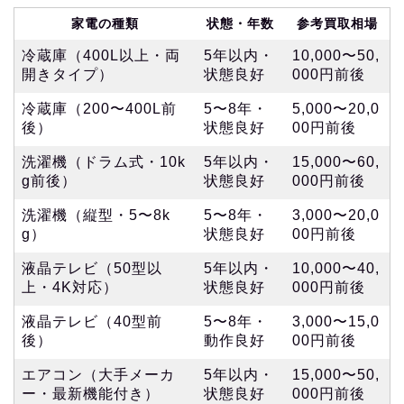
家電の種類
状態・年数
参考買取相場
冷蔵庫（400L以上・両
5年以内・
10,000〜50,
開きタイプ）
状態良好
000円前後
冷蔵庫（200〜400L前
5〜8年・
5,000〜20,0
後）
状態良好
00円前後
洗濯機（ドラム式・10k
5年以内・
15,000〜60,
g前後）
状態良好
000円前後
洗濯機（縦型・5〜8k
5〜8年・
3,000〜20,0
g）
状態良好
00円前後
液晶テレビ（50型以
5年以内・
10,000〜40,
上・4K対応）
状態良好
000円前後
液晶テレビ（40型前
5〜8年・
3,000〜15,0
後）
動作良好
00円前後
エアコン（大手メーカ
5年以内・
15,000〜50,
ー・最新機能付き）
状態良好
000円前後